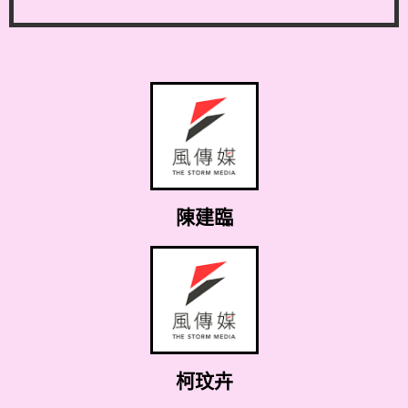
陳建臨
柯玟卉