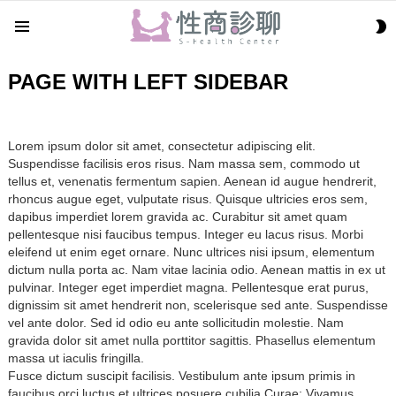
S
Menu
S
PAGE WITH LEFT SIDEBAR
Lorem ipsum dolor sit amet, consectetur adipiscing elit.
Suspendisse facilisis eros risus. Nam massa sem, commodo ut
tellus et, venenatis fermentum sapien. Aenean id augue hendrerit,
rhoncus augue eget, vulputate risus. Quisque ultricies eros sem,
dapibus imperdiet lorem gravida ac. Curabitur sit amet quam
pellentesque nisi faucibus tempus. Integer eu lacus risus. Morbi
eleifend ut enim eget ornare. Nunc ultrices nisi ipsum, elementum
dictum nulla porta ac. Nam vitae lacinia odio. Aenean mattis in ex ut
pulvinar. Integer eget imperdiet magna. Pellentesque erat purus,
dignissim sit amet hendrerit non, scelerisque sed ante. Suspendisse
vel ante dolor. Sed id odio eu ante sollicitudin molestie. Nam
gravida dolor sit amet nulla porttitor sagittis. Phasellus elementum
massa ut iaculis fringilla.
Fusce dictum suscipit facilisis. Vestibulum ante ipsum primis in
faucibus orci luctus et ultrices posuere cubilia Curae; Vivamus