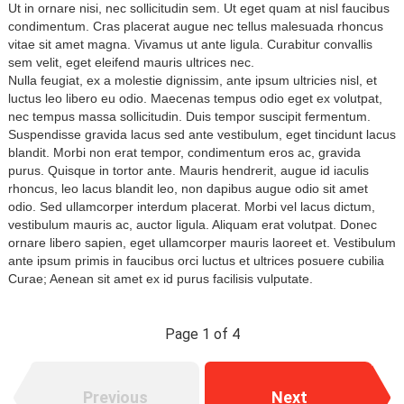
Ut in ornare nisi, nec sollicitudin sem. Ut eget quam at nisl faucibus
condimentum. Cras placerat augue nec tellus malesuada rhoncus
vitae sit amet magna. Vivamus ut ante ligula. Curabitur convallis
sem velit, eget eleifend mauris ultrices nec.
Nulla feugiat, ex a molestie dignissim, ante ipsum ultricies nisl, et
luctus leo libero eu odio. Maecenas tempus odio eget ex volutpat,
nec tempus massa sollicitudin. Duis tempor suscipit fermentum.
Suspendisse gravida lacus sed ante vestibulum, eget tincidunt lacus
blandit. Morbi non erat tempor, condimentum eros ac, gravida
purus. Quisque in tortor ante. Mauris hendrerit, augue id iaculis
rhoncus, leo lacus blandit leo, non dapibus augue odio sit amet
odio. Sed ullamcorper interdum placerat. Morbi vel lacus dictum,
vestibulum mauris ac, auctor ligula. Aliquam erat volutpat. Donec
ornare libero sapien, eget ullamcorper mauris laoreet et. Vestibulum
ante ipsum primis in faucibus orci luctus et ultrices posuere cubilia
Curae; Aenean sit amet ex id purus facilisis vulputate.
Page 1 of 4
Previous
Next