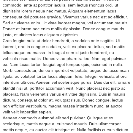
commodo, ante at porttitor iaculis, sem lectus rhoncus orci, ut
dignissim lorem neque nec metus. Aliquam elementum lacus
consequat dui posuere gravida. Vivamus varius nec est ac efficitur.
Sed ac viverra enim. Ut vitae laoreet magna, vel accumsan mauris.
Donec et lorem nec enim mollis dignissim. Donec congue mauris
justo, et ultrices lacus aliquam dignissim.
Cras feugiat nulla ut dolor hendrerit, a sodales ante sagittis. Ut
laoreet, erat in congue sodales, velit ex placerat tellus, sed mattis
tellus augue eu massa. In feugiat sem id justo hendrerit, eu
vehicula risus mattis. Donec vitae pharetra leo. Nam eget pulvinar
ex. Nam lacus tortor, feugiat eget tempus quis, euismod in nulla.
Morbi consectetur, dui eu imperdiet vulputate, augue dui accumsan
ligula, ac volutpat tortor lacus aliquam felis. Integer vehicula at orci
interdum ultrices. Aenean vel scelerisque purus. Duis dui elit, ornare
blandit nisi ut, porttitor accumsan velit. Nunc placerat nec justo ac
placerat. Nam venenatis varius elit vitae dignissim. Duis in mauris
dictum, consequat dolor at, volutpat risus. Donec congue, lectus
non efficitur vestibulum, magna massa interdum nunc, at auctor
velit velit imperdiet sapien.
Aenean commodo euismod elit sed pulvinar. Quisque ut ex
scelerisque, mattis neque a, euismod mauris. Duis ullamcorper
mattis neque, eu auctor elit tristique et. Nulla facilisis cursus dictum.